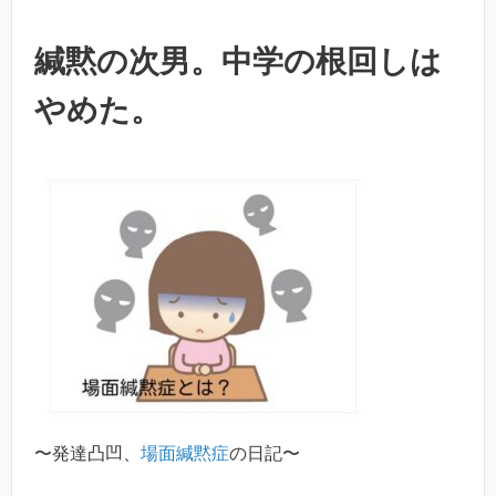
緘黙の次男。中学の根回しは
やめた。
〜発達凸凹、
場面緘黙症
の日記〜