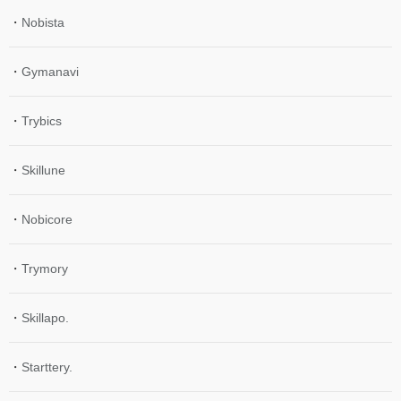
・
Nobista
・
Gymanavi
・
Trybics
・
Skillune
・
Nobicore
・
Trymory
・
Skillapo.
・
Starttery.