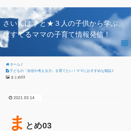
さいんぽすと★３人の子供から学ぶ、
ぱすてるママの子育て情報発信！
ホーム
/
子どもの「自信や考える力」を育てたい！ママにおすすめな雑誌
/
まとめ03
2021.03.14
ま
とめ03