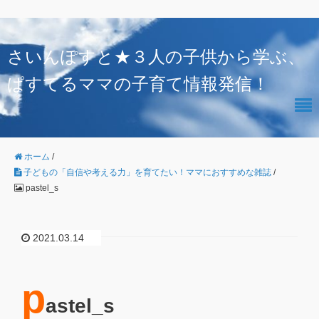
さいんぽすと★３人の子供から学ぶ、
ぱすてるママの子育て情報発信！
ホーム
/
子どもの「自信や考える力」を育てたい！ママにおすすめな雑誌
/
pastel_s
2021.03.14
p
astel_s