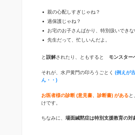
親の心配しすぎじゃね？
過保護じゃね？
お宅のお子さんばかり、特別扱いできな
先生だって、忙しいんだよ。
と
誤解
されたり、ともすると
モンスター
それが、水戸黄門の印ろうごとく
(例えが
ん・・)
お医者様の診断 (意見書、診断書) がある
と
けです。
ちなみに、
場面緘黙症は特別支援教育の対