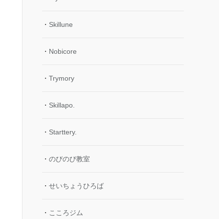
・
Skillune
・
Nobicore
・
Trymory
・
Skillapo.
・
Starttery.
・
のびのび教室
・
せいちょうひろば
・
こころジム