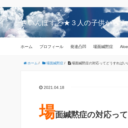
さいんぽすと★３人の子供から学
ホーム
プロフィール
発達凸凹
場面緘黙症
Aloe
ホーム
/
場面緘黙症
/
場面緘黙症の対応ってどうすればい
2021.04.18
場
面緘黙症の対応っ