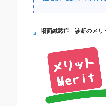
場面緘黙症 診断のメリ