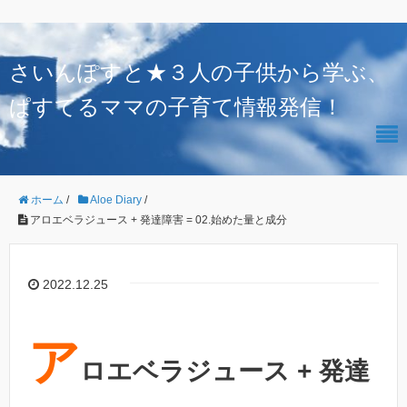
さいんぽすと★３人の子供から学ぶ、
ぱすてるママの子育て情報発信！
ホーム
/
Aloe Diary
/
アロエベラジュース + 発達障害 = 02.始めた量と成分
2022.12.25
ア
ロエベラジュース + 発達