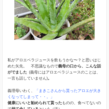
私がアロエベラジュースを飲もうかな〜？と思いはじ
めた矢先。 不思議なもので
義母の口から、こんな話
がでました
(
義母にはアロエベラジュースのことは、
一言も話していません
)
。
義理母いわく、
「まきこさんから貰ったアロエが大き
くなってしまって・・。」
健康にいいと勧められて貰った
ものの、食べてないの
で
持て余している
という（汗）