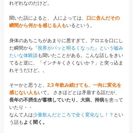
れぞれなのだけど。
聞いた話によると、 人によっては、
口に含んだその
瞬間から何かを感じる人も
いるという。
身体のあちこちがあまりに悪すぎて、アロエを口にし
た瞬間から
『視界がパッと明るくなった』という嘘み
たいな体験談
も聞いたことがある。こんな話しをきい
てると逆に、「インチキくさくないか？」と突っ込ま
れそうだけど。。
そーかと思うと、
2,3 年飲み続けても、一向に変化を
感じない人も
いて。 さきほどとは矛盾する話だが、
長年の不摂生が蓄積していたり、大病、持病
を患って
いたり・・
なんて人は
少量飲んだところで全く変化なし！？
とい
う話も
よく聞く。