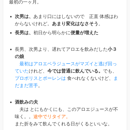
最初の一ヶ月。
次男は、
あまり口にはしないので 正直 体感はわ
からないけれど。
あまり変化はなさそう
。
長男は、
初日から明らかに
便量が増えた
長男、次男より、遅れてアロエを飲みだした
小３
の娘
最初はアロエベラジュースがマズイと逃げ回っ
ていた
けれど、
今では普通に飲んでいる。
でも、
プロポリスとポーレンは
食べれなくないけど、
ま
だまだ苦手
。
酒飲みの夫
夫は とにもかくにも、このアロエジュースが不
味く。。
途中でリタイア。
また折をみて飲んでくれる日がくるといいな。