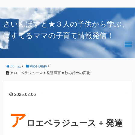
さいんぽすと★３人の子供から学ぶ、
ぱすてるママの子育て情報発信！
ホーム
/
Aloe Diary
/
アロエベラジュース + 発達障害 = 飲み始めの変化
2025.02.06
ア
ロエベラジュース + 発達