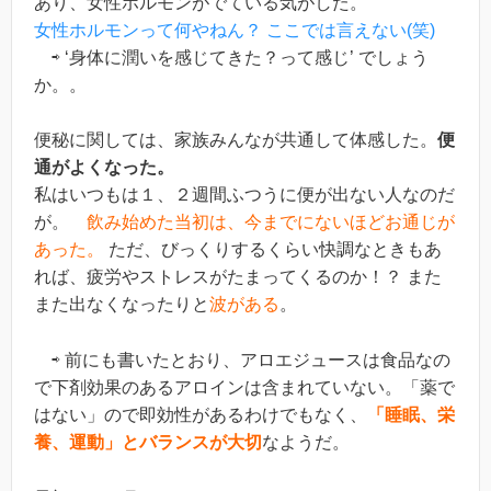
あり、女性ホルモンがでている気がした。
女性ホルモンって何やねん？ ここでは言えない(笑)
⇨ ‘身体に潤いを感じてきた？って感じ’ でしょう
か。。
便秘に関しては、家族みんなが共通して体感した。
便
通がよくなった。
私はいつもは１、２週間ふつうに便が出ない人なのだ
が。
飲み始めた当初は、今までにないほどお通じが
あった。
ただ、びっくりするくらい快調なときもあ
れば、疲労やストレスがたまってくるのか！？ また
また出なくなったりと
波がある
。
⇨ 前にも書いたとおり、アロエジュースは食品なの
で下剤効果のあるアロインは含まれていない。「薬で
はない」ので即効性があるわけでもなく、
「睡眠、栄
養、運動」とバランスが大切
なようだ。