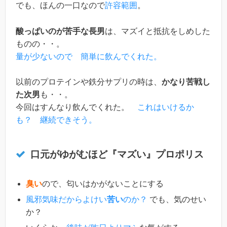
でも、ほんの一口なので
許容範囲
。
酸っぱいのが苦手な長男
は、マズイと抵抗をしめした
ものの・・。
量が少ないので 簡単に飲んでくれた。
以前のプロテインや鉄分サプリの時は、
かなり苦戦し
た次男
も・・。
今回はすんなり飲んでくれた。
これはいけるか
も？ 継続できそう。
口元がゆがむほど『マズい』プロポリス
臭い
ので、匂いはかがないことにする
風邪気味だからよけい
苦い
のか？
でも、気のせい
か？