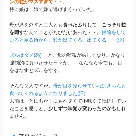
ンの粒がマズすぎて・・
。
特に娘は、嫌で嫌で逃げまくっていた。
母が席を外すと二人とも
食べたふり
して、
こっそり粒
を隠す
なんてことがたびたびあった・・。
掃除をして
いると至る所から、粒が出てくる。出てくる・・(泣)
ズルはダメ(怒)！
と、母の監視が厳しくなり。かなり
強制的に食べさせた日々が。。 なんなら今でも、目
をはなすとズルをする。
そんな２人ですが、
母が目を光らせていればきちんと
食べてくれるようになりました(汗)
以前は、とにもかくにも不味くて不味くて抵抗してい
たことを思うと、
少しずつ味覚が変わったのかも
しれ
ません。