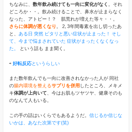
ちなみに、
数年飲み続けても一向に変化がなく
。それ
どころか・・。飲み続けることで、鼻水が止まらなく
なった、アトピー！？ 肌荒れが増えた等々・・。
さらに体調が悪くなり
。 2, 3年間毒素を出し切ったあ
と、
ある日 突然 ピタリと悪い症状が止まった！ そし
て、今まで悩まされていた 症状がまったくなくなっ
た。
という話も まま聞く。
⇨
好転反応
というらしい
また数年飲んでも一向に改善されなかった人が 同社
の
腸内環境を整える
サプリを併用
したところ、メキメ
キ
体調が上向いて
、今はお肌もツヤツヤ、健康そのも
のなんて人もいる。
この手の話はいくらでもあるようだ。
信じるか信じな
いかは、あなた次第です(笑)