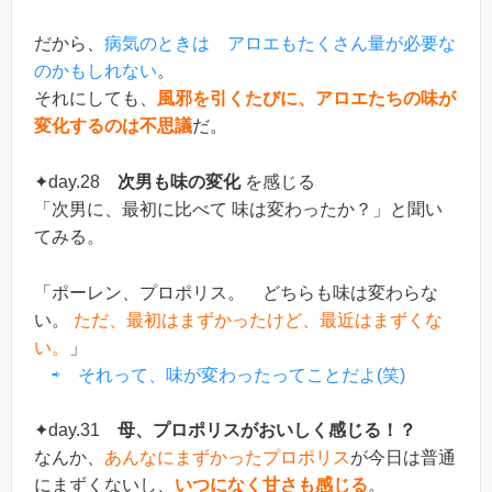
だから、
病気のときは アロエもたくさん量が必要な
のかもしれない
。
それにしても、
風邪を引くたびに、アロエたちの味が
変化するのは不思議
だ。
✦day.28
次男も味の変化
を感じる
「次男に、最初に比べて 味は変わったか？」と聞い
てみる。
「ポーレン、プロポリス。 どちらも味は変わらな
い。
ただ、最初はまずかったけど、最近はまずくな
い。
」
⇨ それって、味が変わったってことだよ(笑)
✦day.31
母、プロポリスがおいしく感じる！？
なんか、
あんなにまずかったプロポリス
が今日は普通
にまずくないし、
いつになく甘さも感じる
。