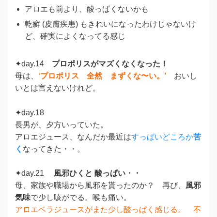
アロエも前より、酸っぱくないかも
乾癬 (皮膚疾患) もきれいになったわけじゃないけ
ど、確実によくなってる感じ
✦day.14
プロポリスがマズくなくなった！
母は、
‘プロポリス 全然 まずくな〜い。’
おいし
いとは言えないけれど。
✦day.18
長男が、夕方いっていた。
アロエジュース、なんだか最近は
すっぱいどころか
苦
く
なってきた・・。
✦day.21
風邪ひくと 酸っぱい・・
母、家族や職場から風邪を貰ったのか？ 再び、
風邪
気味
で少し咳がでる。喉も痛い。
アロエベラジュースがまた少し酸っぱく感じる。 不