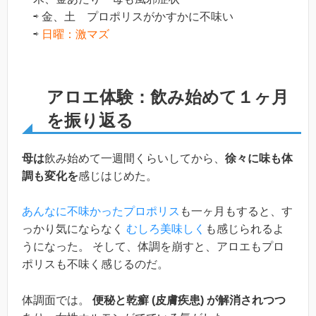
⇨ 金、土 プロポリスがかすかに不味い
⇨
日曜：激マズ
アロエ体験：飲み始めて１ヶ月
を振り返る
母は
飲み始めて一週間くらいしてから、
徐々に味も体
調も変化を
感じはじめた。
あんなに不味かったプロポリス
も一ヶ月もすると、す
っかり気にならなく
むしろ美味しく
も感じられるよ
うになった。 そして、体調を崩すと、アロエもプロ
ポリスも不味く感じるのだ。
体調面では。
便秘と乾癬 (皮膚疾患) が解消されつつ